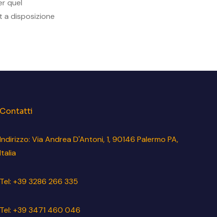
er quel
t a disposizione
Contatti
Indirizzo: Via Andrea D'Antoni, 1, 90146 Palermo PA,
Italia
Tel: +39 3286 266 335
Tel: +39 3471 460 046