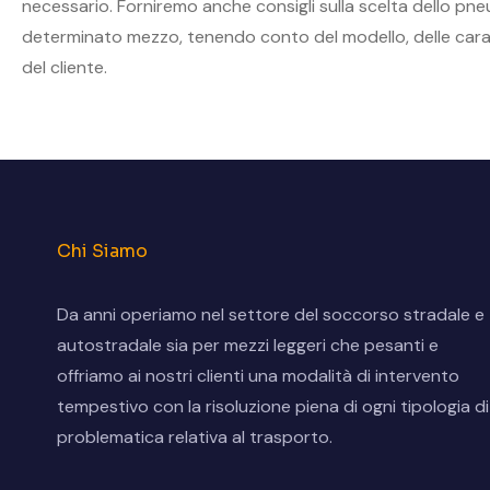
necessario. Forniremo anche consigli sulla scelta dello pne
determinato mezzo, tenendo conto del modello, delle caratt
del cliente.
Chi Siamo
Da anni operiamo nel settore del soccorso stradale e
autostradale sia per mezzi leggeri che pesanti e
offriamo ai nostri clienti una modalità di intervento
tempestivo con la risoluzione piena di ogni tipologia di
problematica relativa al trasporto.