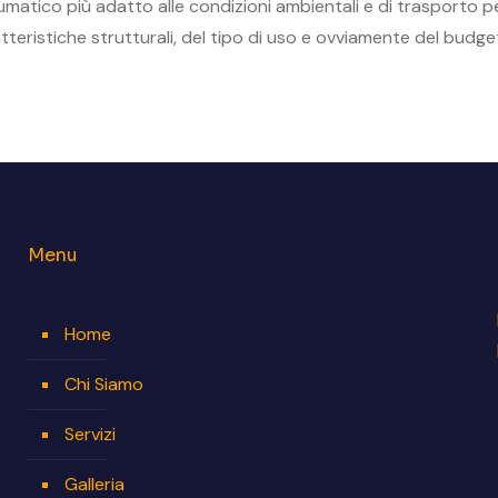
umatico più adatto alle condizioni ambientali e di trasporto p
eristiche strutturali, del tipo di uso e ovviamente del budge
Menu
Home
Chi Siamo
Servizi
Galleria